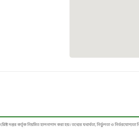
স্মার্ট ভূমি
১০৯
শিশু সহায
১৬১
বাংলাদেশ ক
০১৯
মাদকদ্রব্য 
১৬১
ষ্ট দপ্তর কর্তৃক নিয়মিত হালনাগাদ করা হয়। তথ্যের যথার্থতা, নির্ভুলতা ও নির্ভরযোগ্যতা নিশ্
জরুরী অভ্