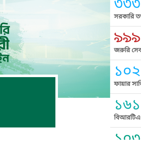
৩৩৩
সরকারি তথ
৯৯৯
জরুরি সেব
১০২
ফায়ার সার
১৬১
বিআরটিএ স
১০৩