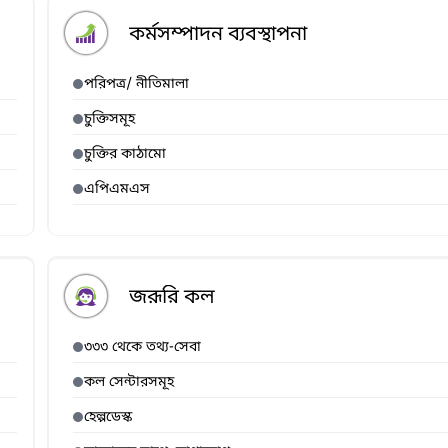
কর্মসম্পাদন ব্যবস্থাপনা
পরিপত্র/ নীতিমালা
চুক্তিসমূহ
চুক্তির কাঠামো
এপিএমএস
জরূরি কল
৩৩৩ থেকে তথ্য-সেবা
কল সেন্টারসমূহ
হেল্পডেস্ক