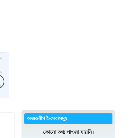
৬
৬
৬
অভ্যন্তরীণ ই-সেবাসমূহ
কোনো তথ্য পাওয়া যায়নি।