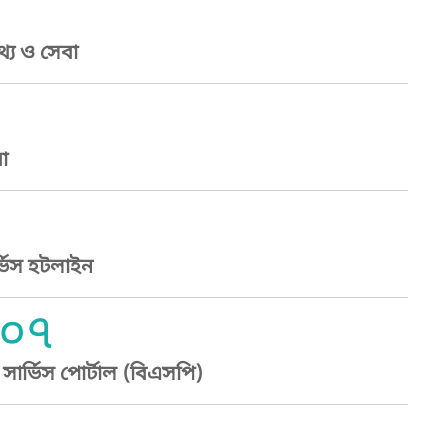
্য ও সেবা
া
্ভিস হটলাইন
০৭
ার্ভিস পোর্টাল (বিএসপি)