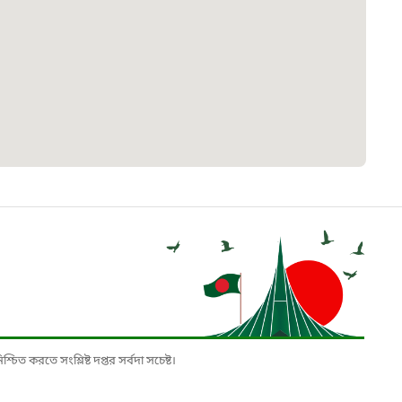
 সেবা
৮
়তা লাইন
০৯
র্মচারী কল্যাণ বোর্ড হটলাইন
০৮৮৮৮৮৮৮
নিয়ন্ত্রণ হটলাইন
১৩
চিত করতে সংশ্লিষ্ট দপ্তর সর্বদা সচেষ্ট।
যন্তরীণ নৌ-পরিবহন হটলাইন